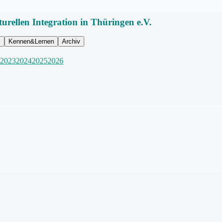
turellen Integration in Thüringen e.V.
m
Kennen&Lernen
Archiv
2023
2024
2025
2026